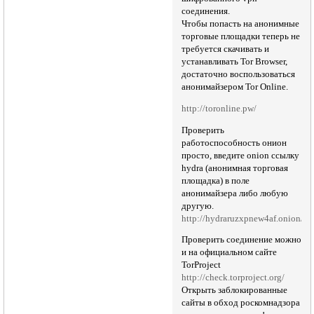
соединения.
Чтобы попасть на анонимные
торговые площадки теперь не
требуется скачивать и
устанавливать Tor Browser,
достаточно воспользоваться
анонимайзером Tor Online.
http://toronline.pw/
Проверить
работоспособность онион
просто, введите onion ссылку
hydra (анонимная торговая
площадка) в поле
анонимайзера либо любую
другую.
http://hydraruzxpnew4af.onion/
Проверить соединение можно
и на официальном сайте
TorProject
http://check.torproject.org/
Открыть заблокированные
сайты в обход роскомнадзора