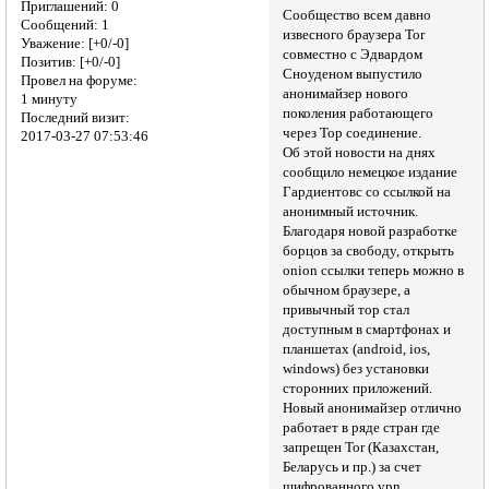
Приглашений:
0
Сообщество всем давно
Сообщений:
1
извесного браузера Tor
Уважение:
[+0/-0]
совместно с Эдвардом
Позитив:
[+0/-0]
Сноуденом выпустило
Провел на форуме:
анонимайзер нового
1 минуту
поколения работающего
Последний визит:
через Тор соединение.
2017-03-27 07:53:46
Об этой новости на днях
сообщило немецкое издание
Гардиентовс со ссылкой на
анонимный источник.
Благодаря новой разработке
борцов за свободу, открыть
onion ссылки теперь можно в
обычном браузере, а
привычный тор стал
доступным в смартфонах и
планшетах (android, ios,
windows) без установки
сторонних приложений.
Новый анонимайзер отлично
работает в ряде стран где
запрещен Tor (Казахстан,
Беларусь и пр.) за счет
шифрованного vpn