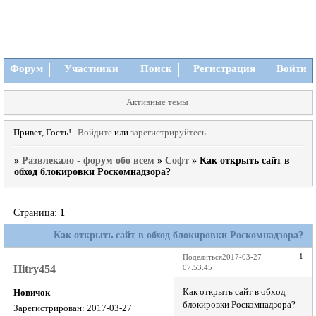
Форум
Участники
Поиск
Регистрация
Войти
Активные темы
Привет, Гость!
Войдите
или
зарегистрируйтесь
.
»
Развлекало - форум обо всем
»
Софт
»
Как открыть сайт в
обход блокировки Роскомнадзора?
Страница:
1
Как открыть сайт в обход блокировки Роскомнадзора?
1
Поделиться
2017-03-27
Hitry454
07:53:45
Как открыть сайт в обход
Новичок
блокировки Роскомнадзора?
Зарегистрирован
: 2017-03-27