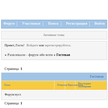
Форум
Участники
Поиск
Регистрация
Войти
Активные темы
Привет, Гость!
Войдите
или
зарегистрируйтесь
.
»
Развлекало - форум обо всем
»
Гостевая
Страница:
1
Гостевая
Последнее
Тема
Ответов
Просмотров
сообщение
Форум пуст.
Страница:
1