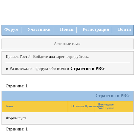
Форум
Участники
Поиск
Регистрация
Войти
Активные темы
Привет, Гость!
Войдите
или
зарегистрируйтесь
.
»
Развлекало - форум обо всем
»
Стратегии и PRG
Страница:
1
Стратегии и PRG
Последнее
Тема
Ответов
Просмотров
сообщение
Форум пуст.
Страница:
1