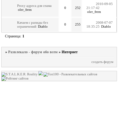
2010-09-05
Proxy адреса для спама
0
252
21:17:42
oler_frem
oler_frem
Качаем с рапиды без
2008-07-07
0
255
ограничений
Diablo
18:35:25
Diablo
Страница:
1
»
Развлекало - форум обо всем
»
Интернет
создать форум