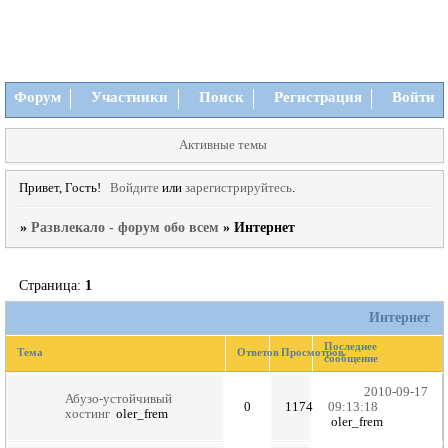
Форум
Участники
Поиск
Регистрация
Войти
Активные темы
Привет, Гость!
Войдите
или
зарегистрируйтесь
.
»
Развлекало - форум обо всем
»
Интернет
Страница:
1
Интернет
Последнее
Тема
Ответов
Просмотров
сообщение
2010-09-17
Абузо-устойчивый
0
1174
09:13:18
хостинг
oler_frem
oler_frem